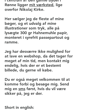
I centrum af den gamle bydel i
Rønne ligger
mit værksted
, lige
overfor Nikolaj Kirke.
Her sælger jeg de fleste af mine
bøger, og et udvalg af mine
illustrationer som tryk, alle på
lysægte 300 gr Hahnemuhle papir,
monteret i syrefrit passepartout og
ramme.
Jeg har desværre ikke mulighed for
at lave en webshop, da det tager for
meget af min tid, men kontakt mig
endelig, hvis der er et bestemt
billede, du gerne vil købe.
Du er også meget velkommen til at
komme forbi og besøge mig. Send
mig en
sms
først, hvis du vil være
sikker på, jeg er der.
Short in english: